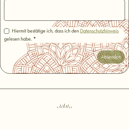
Hiermit bestätige ich, dass ich den
Datenschutzhinweis
*
gelesen habe.
Absenden
Link zur Startseite