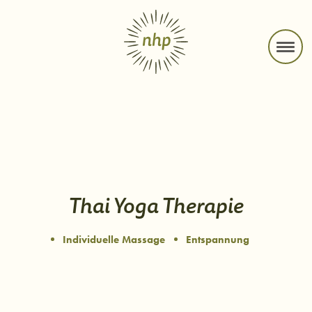
Direkt zum Inhalt der Seite springen
Direkt zur Hauptnavigation springen
Link zur Startseite
Thai Yoga Therapie
Individuelle Massage
Entspannung