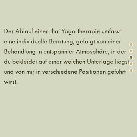
Der Ablauf einer Thai Yoga Therapie umfasst
eine individuelle Beratung, gefolgt von einer
Zu
Behandlung in entspannter Atmosphäre, in der
Zu
du bekleidet auf einer weichen Unterlage liegst
Zu
Zu
und von mir in verschiedene Positionen geführt
Zu
wirst.